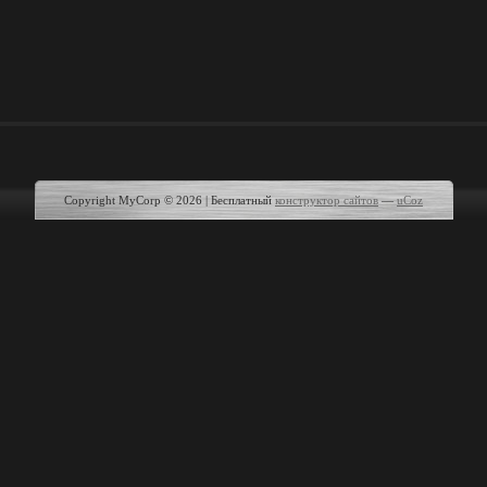
Copyright MyCorp © 2026
|
Бесплатный
конструктор сайтов
—
uCoz