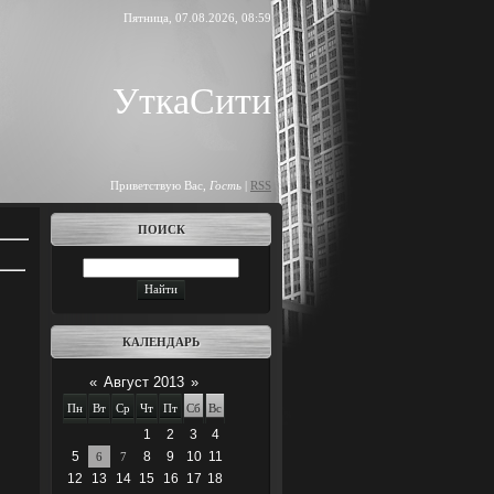
Пятница, 07.08.2026, 08:59
УткаСити
Приветствую Вас
,
Гость
|
RSS
ПОИСК
КАЛЕНДАРЬ
«
Август 2013
»
Пн
Вт
Ср
Чт
Пт
Сб
Вс
1
2
3
4
5
8
9
10
11
6
7
12
13
14
15
16
17
18