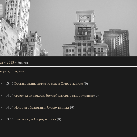
ая
»
2013
»
Август
вгуста, Вторник
15:48
Востановление детского сада в Староуткинске
(0)
14:54
сгорел храм покрова божией матери в староуткинске
(0)
14:04
История образования Староуткинска
(0)
13:44
Газификация Староуткинска
(0)