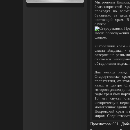
Митрополит Кирилл, 
благотворителей х
проходят во време
буквально за деся
настоящий храм. В
служба.
После богослужения 
словом.
«Сгоревший храм – б
сказал Владыка, -
совершенно разными 
считается непопра
объединения людског
Два месяца назад,
Староуткинске хра
препятствия, от это
назад в центре Ст
которого дошел до н
годы храм был поруг
10 лет спустя ст
историческую церко
молитвенное здание 
Покровский храм и 
миром. Содействовать
Просмотров
: 991 |
Доба