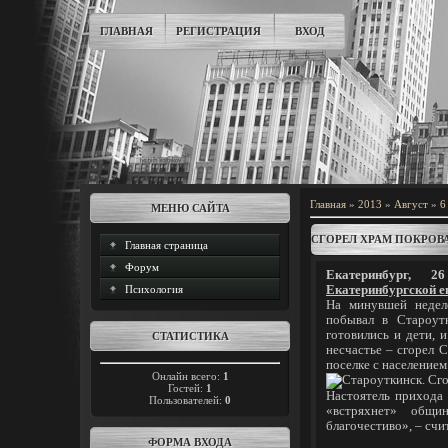
ГЛАВНАЯ
РЕГИСТРАЦИЯ
ВХОД
Главная
»
2013
»
Август
»
6
МЕНЮ САЙТА
СГОРЕЛ ХРАМ ПОКРОВ
Главная страница
Форум
Екатеринбург, 
Психология
Екатеринбургской е
На минувшей недел
побывал в Староутк
готовились и дети, 
СТАТИСТИКА
несчастье – сгорел 
поселке с населением
Онлайн всего:
1
Гостей:
1
Настоятель прихода
Пользователей:
0
«встряхнет» общ
благочестиво», – сч
ФОРМА ВХОДА